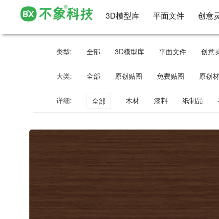
3D模型库
平面文件
创意
类型:
全部
3D模型库
平面文件
创意
大类:
全部
原创贴图
免费贴图
原创
详细:
木材
漆料
纸制品
全部