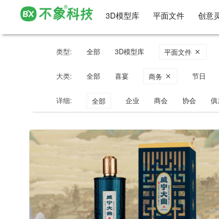
3D模型库
平面文件
创意
类型:
全部
3D模型库
平面文件
大类:
全部
喜宴
节日
商务
详细:
企业
商会
协会
俱
全部