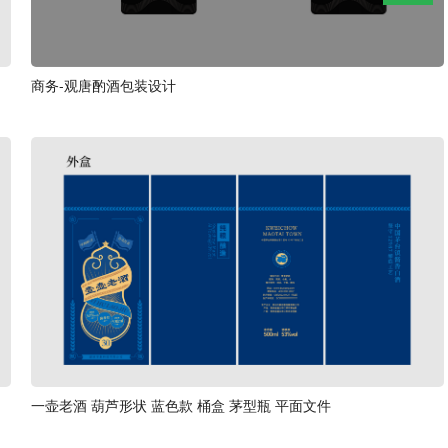
商务-观唐酌酒包装设计
一壶老酒 葫芦形状 蓝色款 桶盒 茅型瓶 平面文件