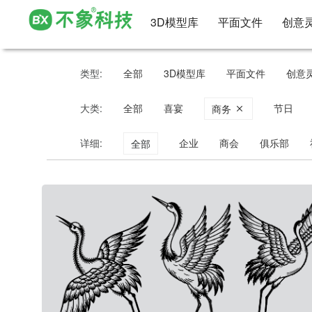
3D模型库
平面文件
创意
类型:
全部
3D模型库
平面文件
创意
大类:
全部
喜宴
节日
商务
详细:
企业
商会
俱乐部
全部