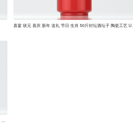
喜宴 状元 喜庆 新年 送
传统 文创 喜宴 状元 喜庆 新年 送礼 生肖 节日 50斤封坛酒坛子 陶瓷工艺 U04模型