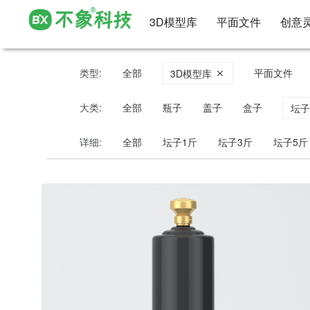
3D模型库
平面文件
创意
类型:
全部
平面文件
3D模型库
大类:
全部
瓶子
盖子
盒子
坛
详细:
全部
坛子1斤
坛子3斤
坛子5斤