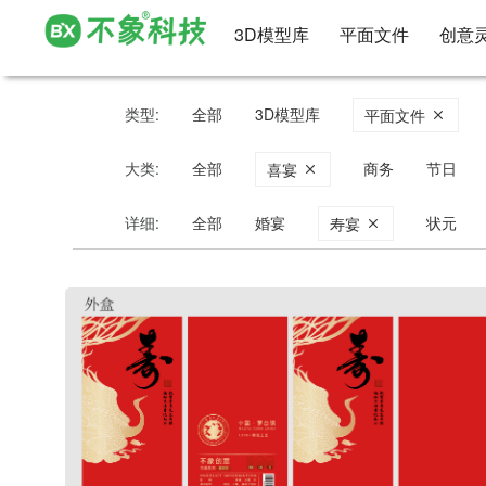
3D模型库
平面文件
创意
类型:
全部
3D模型库
平面文件
大类:
全部
商务
节日
喜宴
详细:
全部
婚宴
状元
寿宴