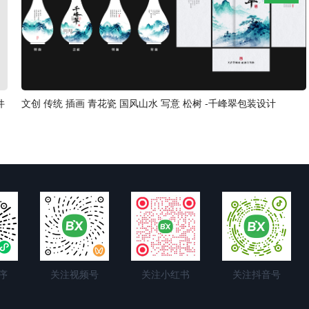
件
文创 传统 插画 青花瓷 国风山水 写意 松树 -千峰翠包装设计
序
关注视频号
关注小红书
关注抖音号