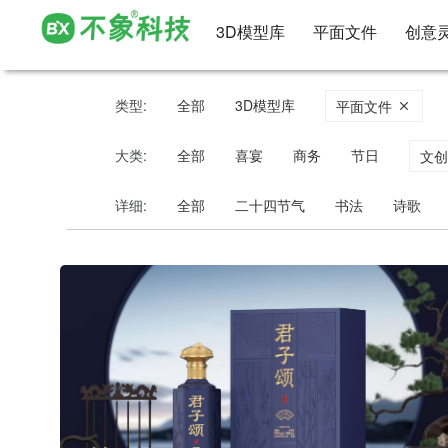
3D模型库
平面文件
创意
类型:
全部
3D模型库
平面文件
大类:
全部
喜宴
商务
节日
文
详细:
全部
二十四节气
书法
诗歌