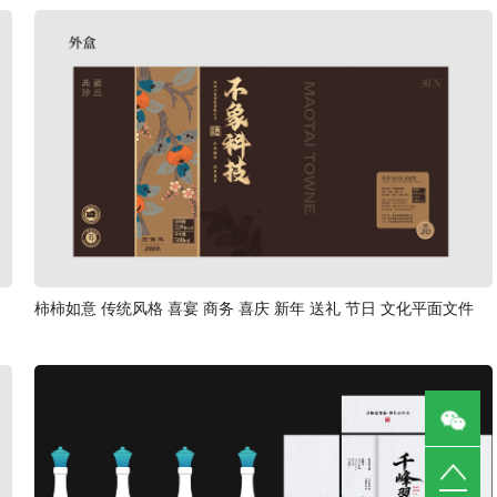
柿柿如意 传统风格 喜宴 商务 喜庆 新年 送礼 节日 文化平面文件